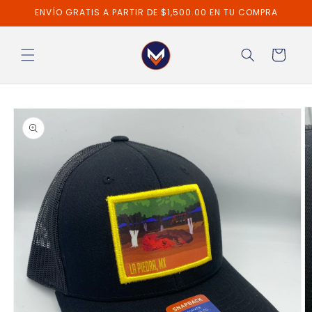
Ir
ENVÍO GRATIS A PARTIR DE $1,500.00 EN TU COMPRA
directamente
al contenido
Carrito
Ir
directamente
a la
información
del producto