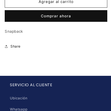
LA
LA
Agregar al carrito
PIEDRA,MX
PIEDRA,MX
Comprar ahora
Snapback
Share
SERVICIO AL CLIENTE
Ubicación
Whatsapp